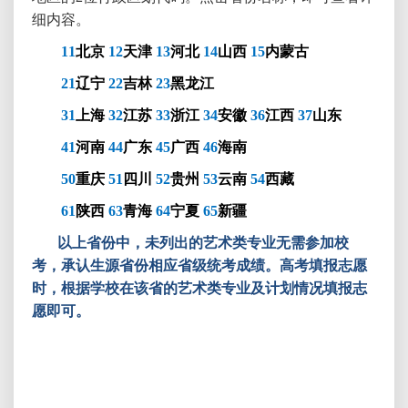
细内容。
11
北京
12
天津
13
河北
14
山西
15
内蒙古
21
辽宁
22
吉林
23
黑龙江
31
上海
32
江苏
33
浙江
34
安徽
36
江西
37
山东
41
河南
44
广东
45
广西
46
海南
50
重庆
51
四川
52
贵州
53
云南
54
西藏
61
陕西
63
青海
64
宁夏
65
新疆
以上省份中，未列出的艺术类专业无需参加校
考，承认生源省份相应省级统考成绩。高考填报志愿
时，根据学校在该省的艺术类专业及计划情况填报志
愿即可。