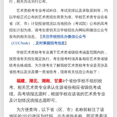
行，相关办法另行公布。
艺术类
校考
专业考试科目、考试安排以及录取原则等，均
以学校正式公布的艺术类招生简章为准。
学校艺术类专业在各
省（区、市）计划投放情况以当地招办（考试院）公布的高考
招生计划为准。
请考生密切关注
学
校招生办
网站
和微信
公众号
发布
的相关信息
。
【
关注学校招生办微信公众号
（CUCNzsb），及时
掌握
招考信息
】
学校艺术类校考专业属于艺术类省级统考涵盖范围内的，
按照省有关招生规定执行。考生报考时须具备相应艺术类省级
统考合格成绩。为方便考生了解我校艺术类校考专业是否涉及
省统考以及涉及哪一类省统考，现将有关信息公布如下：
福建、湖北、湖南、甘肃
4个省份
学校不组织校
考。
相关艺术类专业承认生源省份相应省级统考成
绩。高考填报志愿时，根据学校在该省的艺术类专业
及计划情况填报志愿即可。
为方便查询，以下省（区、市）名称前标注了该
地区的2位行政区划代码。点击省份名称，即可查看详