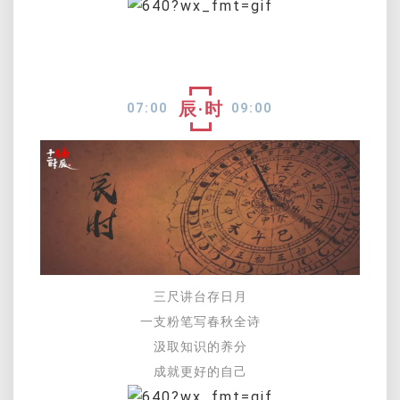
辰·时
07:00
09:00
三尺讲台存日月
一支粉笔写春秋全诗
汲取知识的养分
成就更好的自己