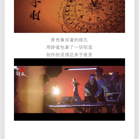
夜色像深邃的瞳孔
用静谧包裹了一切喧嚣
创作的灵感总来于夜里