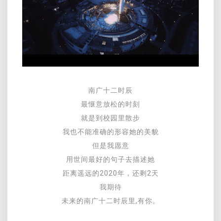
南广十二时辰
最惬意放松的时刻
就是到校园里散步
我也不能准确的形容她的美貌
但是我愿意
用世间最好的句子去描述她
距离遥远的2020年，还剩2天
我期待
未来的南广十二时辰里,有你。