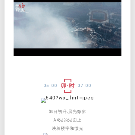
卯·时
05:00
07:00
旭日初升,晨光微凉
A4湖的湖面上
映着楼宇和微光