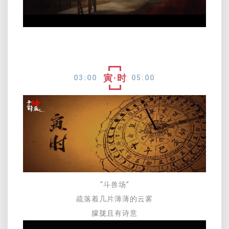
寅·时
03:00
05:00
“斗兽场”
疏落着几片薄薄的云雾
朦胧且有诗意