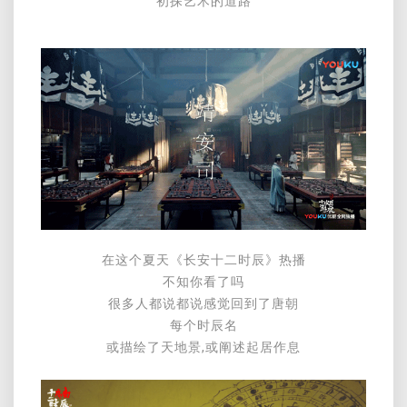
初探艺术的道路
在这个夏天《长安十二时辰》热播
不知你看了吗
很多人都说都说感觉回到了唐朝
每个时辰名
或描绘了天地景,或阐述起居作息