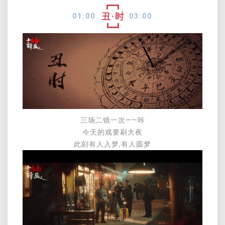
丑·时
01:
00
03:00
三场二镜一次——咔
今天的戏要刷大夜
此刻有人入梦,有人圆梦