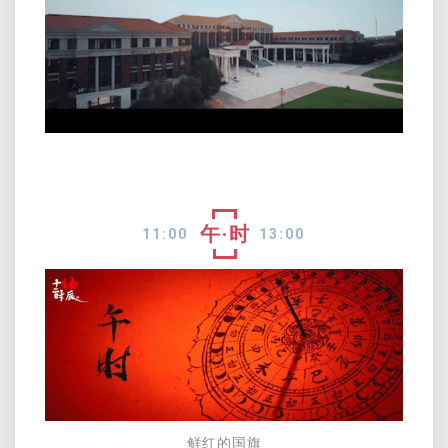
午·时
11:00
13:
00
鲜红的国旗