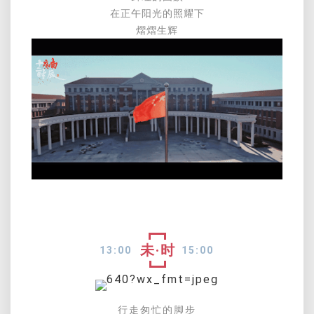
在正午阳光的照耀下
熠熠生辉
未·时
13:
00
15:
00
行走匆忙的脚步