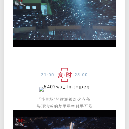
亥·时
21:00
23:00
“斗兽场”的微澜被灯火点亮
头顶浩瀚的梦里星空触手可及