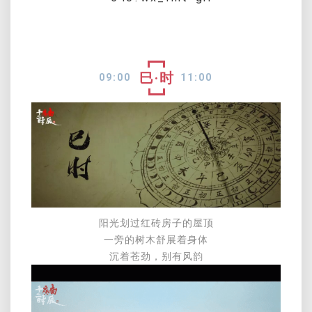
巳·时
09:00
11:00
阳光划过红砖房子的屋顶
一旁的树木舒展着身体
沉着苍劲，别有风韵