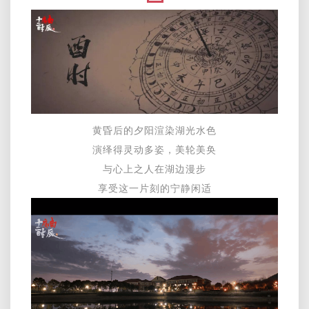
黄昏后的夕阳渲染湖光水色
演绎得灵动多姿，美轮美奂
与心上之人在湖边漫步
享受这一片刻的宁静闲适