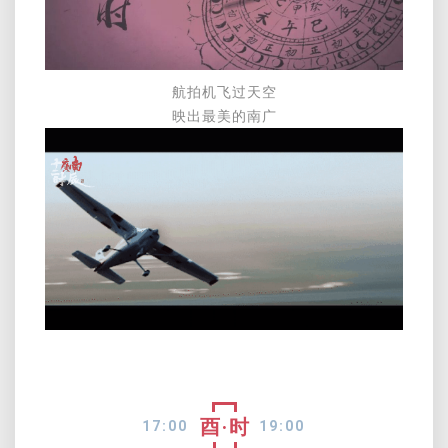
航拍机飞过天空
映出最美的南广
酉·时
17:00
19:00